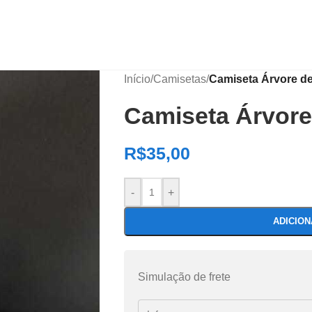
Início
/
Camisetas
/
Camiseta Árvore d
Camiseta Árvor
R$
35,00
-
+
ADICIO
Simulação de frete