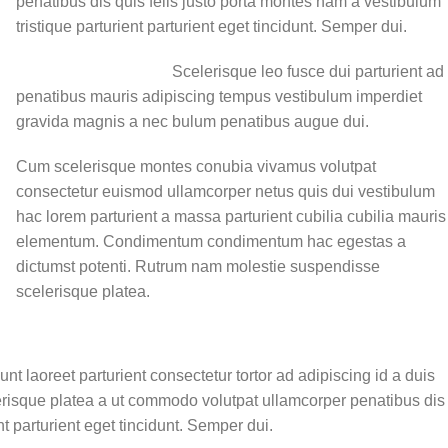
penatibus dis quis felis justo porta montes nam a vestibulum
tristique parturient parturient eget tincidunt. Semper dui.
Scelerisque leo fusce dui parturient ad
penatibus mauris adipiscing tempus vestibulum imperdiet
gravida magnis a nec bulum penatibus augue dui.
Cum scelerisque montes conubia vivamus volutpat
consectetur euismod ullamcorper netus quis dui vestibulum
hac lorem parturient a massa parturient cubilia cubilia mauris
elementum. Condimentum condimentum hac egestas a
dictumst potenti. Rutrum nam molestie suspendisse
scelerisque platea.
unt laoreet parturient consectetur tortor ad adipiscing id a duis
erisque platea a ut commodo volutpat ullamcorper penatibus dis
nt parturient eget tincidunt. Semper dui.