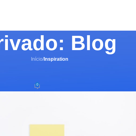
rivado: Blog
Início
/
Inspiration
IRATION
e-inspired furniture
0
tivar 26/08/2021