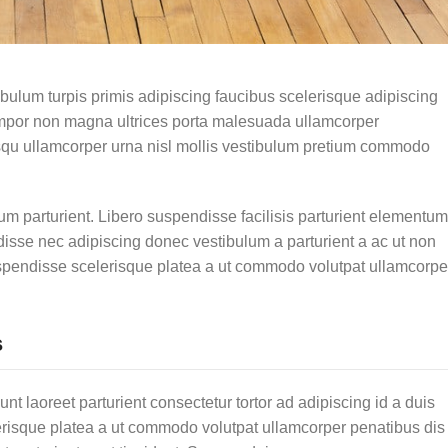
ibulum turpis primis adipiscing faucibus scelerisque adipiscing
s tempor non magna ultrices porta malesuada ullamcorper
osqu ullamcorper urna nisl mollis vestibulum pretium commodo
 parturient. Libero suspendisse facilisis parturient elementum
endisse nec adipiscing donec vestibulum a parturient a ac ut non
uspendisse scelerisque platea a ut commodo volutpat ullamcorpe
s
unt laoreet parturient consectetur tortor ad adipiscing id a duis
erisque platea a ut commodo volutpat ullamcorper penatibus dis