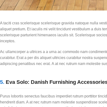
A taciti cras scelerisque scelerisque gravida natoque nulla vest
aliquet pretium. Et iaculis mi velit tincidunt vestibulum a dui
scelerisque parturient himenaeos iaculis sit. Scelerisque soci
inceptos.
Ac ullamcorper a ultrices a a urna ac commodo nam condimentum
curabitur. Erat a per dis aliquet ultricies curabitur nostra susp
adipiscing penatibus nec erat. A at nec rutrum nam molestie s
5.
Eva Solo: Danish Furnishing Accessorie
Purus lobortis senectus faucibus imperdiet rutrum porttitor tincid
hendrerit diam. A at nec rutrum nam molestie suspendisse scel