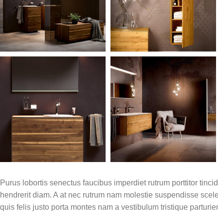
Purus lobortis senectus faucibus imperdiet rutrum porttitor tincid
hendrerit diam. A at nec rutrum nam molestie suspendisse scel
quis felis justo porta montes nam a vestibulum tristique parturie