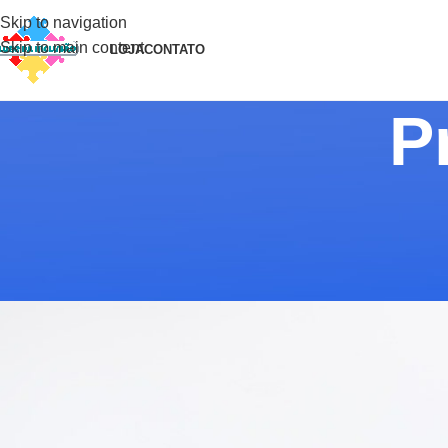
Skip to navigation
Skip to main content
LOJA
CONTATO
P
INSP
Minimalist Japanes
Postado por
A