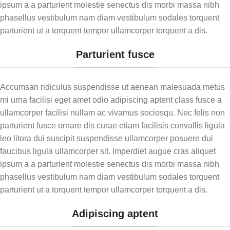
ipsum a a parturient molestie senectus dis morbi massa nibh
aplicação bem-sucedida.
phasellus vestibulum nam diam vestibulum sodales torquent
Módulo 7: Aplicando a IISCA
parturient ut a torquent tempor ullamcorper torquent a dis.
Demonstrações práticas e guia
Parturient fusce
de implementação da análise
funcional.
Módulo 8: Registro e gráficos
Accumsan ridiculus suspendisse ut aenean malesuada metus
mi urna facilisi eget amet odio adipiscing aptent class fusce a
Como coletar e analisar os dados
para confirmar a função do
ullamcorper facilisi nullam ac vivamus sociosqu. Nec felis non
comportamento.
parturient fusce ornare dis curae etiam facilisis convallis ligula
leo litora dui suscipit suspendisse ullamcorper posuere dui
Módulo 9: Tratamentos para
faucibus ligula ullamcorper sit. Imperdiet augue cras aliquet
comportamentos-problema
ipsum a a parturient molestie senectus dis morbi massa nibh
Visão geral das abordagens de
phasellus vestibulum nam diam vestibulum sodales torquent
tratamento e a introdução ao
parturient ut a torquent tempor ullamcorper torquent a dis.
SBT.
Módulo 10: Treino de
Adipiscing aptent
Comunicação Funcional