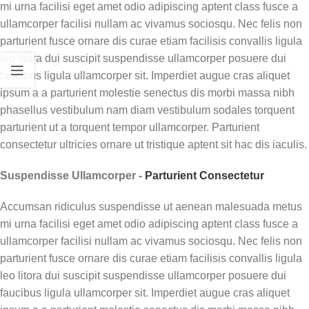
habilidades aprendidas se
mi urna facilisi eget amet odio adipiscing aptent class fusce a
mantenham em diferentes
ullamcorper facilisi nullam ac vivamus sociosqu. Nec felis non
contextos e com diferentes
parturient fusce ornare dis curae etiam facilisis convallis ligula
pessoas.
leo litora dui suscipit suspendisse ullamcorper posuere dui
faucibus ligula ullamcorper sit. Imperdiet augue cras aliquet
Módulo 13: Ética, Prática
Profissional e Reflexão Final
ipsum a a parturient molestie senectus dis morbi massa nibh
phasellus vestibulum nam diam vestibulum sodales torquent
Discussão sobre os aspectos
parturient ut a torquent tempor ullamcorper. Parturient
éticos da prática, o papel do
consectetur ultricies ornare ut tristique aptent sit hac dis iaculis.
analista do comportamento e a
visão dos aplicadores.
Suspendisse Ullamcorper -
Parturient Consectetur
Materiais Extra
Accumsan ridiculus suspendisse ut aenean malesuada metus
Acesso a modelos de
mi urna facilisi eget amet odio adipiscing aptent class fusce a
documentos, protocolos e os
fundamentos teóricos completos
ullamcorper facilisi nullam ac vivamus sociosqu. Nec felis non
da IISCA e do SBT para consulta.
parturient fusce ornare dis curae etiam facilisis convallis ligula
leo litora dui suscipit suspendisse ullamcorper posuere dui
Presencial
faucibus ligula ullamcorper sit. Imperdiet augue cras aliquet
1ª dia