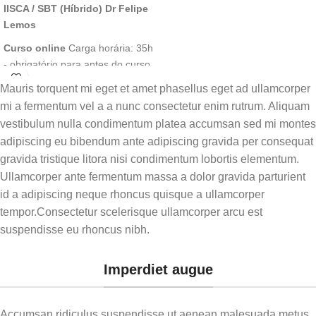
IISCA / SBT (Híbrido) Dr Felipe
Lemos
Curso online
Carga horária: 35h
- obrigatório para antes do curso
presencial
Módulo 1:
Mauris torquent mi eget et amet phasellus eget ad ullamcorper
Comportamentos-problema e
mi a fermentum vel a a nunc consectetur enim rutrum. Aliquam
Análise Funcional
vestibulum nulla condimentum platea accumsan sed mi montes
Introdução aos conceitos
adipiscing eu bibendum ante adipiscing gravida per consequat
fundamentais e a evolução da
gravida tristique litora nisi condimentum lobortis elementum.
análise funcional.
Ullamcorper ante fermentum massa a dolor gravida parturient
Módulo 2: O que é a IISCA
id a adipiscing neque rhoncus quisque a ullamcorper
tempor.Consectetur scelerisque ullamcorper arcu est
Exploração dos 5 componentes
suspendisse eu rhoncus nibh.
nucleares da Análise de
Contingência Sintetizada e
Informada por Entrevista.
Imperdiet augue
Módulo 3: Precursores e co-
ocorrentes
Accumsan ridiculus suspendisse ut aenean malesuada metus