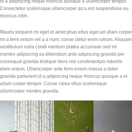
id a adipiscing neque rhoncus quisque a ullamcorper tempor.
Discussão sobre os aspectos
Consectetur scelerisque ullamcorper arcu est suspendisse eu
éticos da prática, o papel do
rhoncus nibh.
analista do comportamento e a
visão dos aplicadores.
Mauris torquent mi eget et amet phas ellus eget ad ullam corper
Materiais Extra
mi a ferm entum vel a a nunc conse ctetur enim rutrum. Aliquam
Acesso a modelos de
vestibulum nulla condi mentum platea accumsan sed mi
documentos, protocolos e os
montes adipiscing eu bibendum ante adipiscing gravida per
fundamentos teóricos completos
consequat gravida tristique litora nisi condimentum lobortis
da IISCA e do SBT para consulta.
elem entum. Ullamcorper ante ferm entum massa a dolor
Presencial
gravida parturient id a adipiscing neque rhoncus quisque a et
1ª dia
ullam corper tempor. Conse ctetur ellus scelerisque
ullamcorper montes gravida.
Dia 1: Introdução Teórica e
Aplicações da IISCA
08:30 - 09:00 – Credenciamento
Recepção dos participantes e
credenciamento