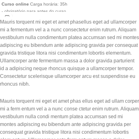
13:00 - 15:00 – Demonstração de
Curso online
Carga horária: 35h
Análise Funcional IISCA
- obrigatório para antes do curso
Apresentação de vídeos, análise
presencial
Módulo 1:
Mauris torquent mi eget et amet phasellus eget ad ullamcorper
ao vivo e estruturação de planos
Comportamentos-problema e
mi a fermentum vel a a nunc consectetur enim rutrum. Aliquam
Análise Funcional
15:00 - 15:15 – Coffee-break
vestibulum nulla condimentum platea accumsan sed mi montes
Introdução aos conceitos
adipiscing eu bibendum ante adipiscing gravida per consequat
15:15 - 17:30 – Exercício Prático:
fundamentais e a evolução da
Simulação
gravida tristique litora nisi condimentum lobortis elementum.
análise funcional.
Ullamcorper ante fermentum massa a dolor gravida parturient
Atividade em grupo para praticar
Módulo 2: O que é a IISCA
id a adipiscing neque rhoncus quisque a ullamcorper tempor.
entrevistas e criar planos de
Consectetur scelerisque ullamcorper arcu est suspendisse eu
análise funcional
Exploração dos 5 componentes
rhoncus nibh.
nucleares da Análise de
IISCA / SBT Dr Felipe Lemos
Contingência Sintetizada e
2º dia
Informada por Entrevista.
Mauris torquent mi eget et amet phas ellus eget ad ullam corper
Dia 2: Tratamento SBT e
mi a ferm entum vel a a nunc conse ctetur enim rutrum. Aliquam
Módulo 3: Precursores e co-
Aplicação Prática
ocorrentes
vestibulum nulla condi mentum platea accumsan sed mi
montes adipiscing eu bibendum ante adipiscing gravida per
09:00 - 10:30 – Princípios do
Como identificar e utilizar
consequat gravida tristique litora nisi condimentum lobortis
Tratamento SBT
comportamentos precursores