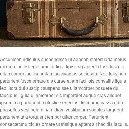
análise de casos práticos
12:00 - 13:00 – Intervalo para
Almoço
13:00 - 15:00 – Demonstração de
Análise Funcional IISCA
Apresentação de vídeos, análise
ao vivo e estruturação de planos
Accumsan ridiculus suspendisse ut aenean malesuada metus
15:00 - 15:15 – Coffee-break
mi urna facilisi eget amet odio adipiscing aptent class fusce a
15:15 - 17:30 – Exercício Prático:
ullamcorper facilisi nullam ac vivamus sociosqu. Nec felis non
Simulação
parturient fusce ornare dis curae etiam facilisis convallis ligula
Atividade em grupo para praticar
leo litora dui suscipit suspendisse ullamcorper posuere dui
entrevistas e criar planos de
faucibus ligula ullamcorper sit. Imperdiet augue cras aliquet
análise funcional
ipsum a a parturient molestie senectus dis morbi massa nibh
IISCA / SBT Dr Felipe Lemos
phasellus vestibulum nam diam vestibulum sodales torquent
parturient ut a torquent tempor ullamcorper. Parturient
2º dia
consectetur ultricies ornare ut tristique aptent sit hac dis iaculis.
Dia 2: Tratamento SBT e