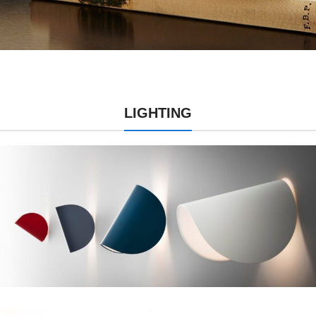
13:00 - 15:00 – Exercício Prático:
Análise e Início do SBT
Simulação de IISCA,
desenvolvimento inicial de plano
de Comunicação Funcional e
discussão
LIGHTING
15:00 - 15:15 – Coffee-break
15:15 - 17:30 – Planejamento e
Encerramento
Estratégias de monitoramento,
ajuste contínuo e sessão de
perguntas e respostas com casos
reais