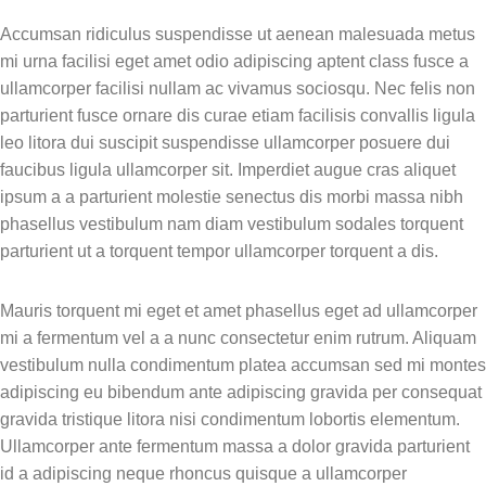
O primeiro pilar do SBT:
Accumsan ridiculus suspendisse ut aenean malesuada metus
ensinando respostas
mi urna facilisi eget amet odio adipiscing aptent class fusce a
comunicativas eficazes.
ullamcorper facilisi nullam ac vivamus sociosqu. Nec felis non
Módulo 11: Treinamento de
parturient fusce ornare dis curae etiam facilisis convallis ligula
Resposta de Tolerância e
leo litora dui suscipit suspendisse ullamcorper posuere dui
Cooperação
faucibus ligula ullamcorper sit. Imperdiet augue cras aliquet
Aprofundando no SBT: como
ipsum a a parturient molestie senectus dis morbi massa nibh
ensinar as habilidades de tolerar
phasellus vestibulum nam diam vestibulum sodales torquent
negativas e cooperar com
parturient ut a torquent tempor ullamcorper torquent a dis.
demandas.
Módulo 12: Generalização e
Mauris torquent mi eget et amet phasellus eget ad ullamcorper
Critérios
mi a fermentum vel a a nunc consectetur enim rutrum. Aliquam
Estratégias para garantir que as
vestibulum nulla condimentum platea accumsan sed mi montes
habilidades aprendidas se
adipiscing eu bibendum ante adipiscing gravida per consequat
mantenham em diferentes
gravida tristique litora nisi condimentum lobortis elementum.
contextos e com diferentes
Ullamcorper ante fermentum massa a dolor gravida parturient
pessoas.
id a adipiscing neque rhoncus quisque a ullamcorper