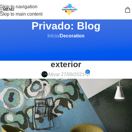
Skip to navigation
MENU
Skip to main content
Privado: Blog
Início
/
Decoration
DECORATION
Creative water features and
exterior
0
Ativar 27/08/2021