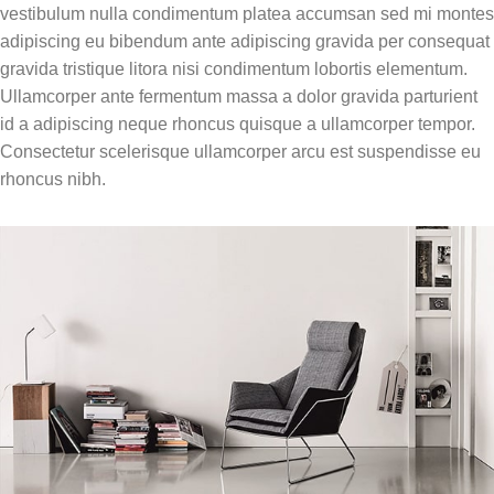
vestibulum nulla condimentum platea accumsan sed mi montes
de Comunicação Funcional e
Demonstrações práticas e guia
adipiscing eu bibendum ante adipiscing gravida per consequat
discussão
de implementação da análise
gravida tristique litora nisi condimentum lobortis elementum.
15:00 - 15:15 – Coffee-break
funcional.
Ullamcorper ante fermentum massa a dolor gravida parturient
15:15 - 17:30 – Planejamento e
Módulo 8: Registro e gráficos
id a adipiscing neque rhoncus quisque a ullamcorper tempor.
Encerramento
Consectetur scelerisque ullamcorper arcu est suspendisse eu
Como coletar e analisar os dados
Estratégias de monitoramento,
rhoncus nibh.
para confirmar a função do
ajuste contínuo e sessão de
comportamento.
perguntas e respostas com casos
Módulo 9: Tratamentos para
reais
comportamentos-problema
Visão geral das abordagens de
tratamento e a introdução ao
SBT.
Módulo 10: Treino de
Comunicação Funcional
O primeiro pilar do SBT:
ensinando respostas