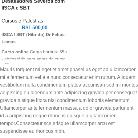
Desafiadores Severos com
IISCA e SBT
Cursos e Palestras
R$
1.500,00
IISCA / SBT (Híbrido) Dr Felipe
Lemos
Curso online
Carga horária: 35h
- obrigatório para antes do curso
presencial
Módulo 1:
Mauris torquent mi eget et amet phasellus eget ad ullamcorper
Comportamentos-problema e
mi a fermentum vel a a nunc consectetur enim rutrum. Aliquam
Análise Funcional
vestibulum nulla condimentum platea accumsan sed mi montes
Introdução aos conceitos
adipiscing eu bibendum ante adipiscing gravida per consequat
fundamentais e a evolução da
gravida tristique litora nisi condimentum lobortis elementum.
análise funcional.
Ullamcorper ante fermentum massa a dolor gravida parturient
Módulo 2: O que é a IISCA
id a adipiscing neque rhoncus quisque a ullamcorper
tempor.Consectetur scelerisque ullamcorper arcu est
Exploração dos 5 componentes
suspendisse eu rhoncus nibh.
nucleares da Análise de