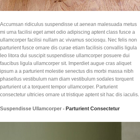
Módulo 6: Planejamento da
IISCA
Como organizar o setting,
Accumsan ridiculus suspendisse ut aenean malesuada metus
materiais e equipe para uma
mi urna facilisi eget amet odio adipiscing aptent class fusce a
aplicação bem-sucedida.
ullamcorper facilisi nullam ac vivamus sociosqu. Nec felis non
Módulo 7: Aplicando a IISCA
parturient fusce ornare dis curae etiam facilisis convallis ligula
leo litora dui suscipit suspendisse ullamcorper posuere dui
Demonstrações práticas e guia
faucibus ligula ullamcorper sit. Imperdiet augue cras aliquet
de implementação da análise
ipsum a a parturient molestie senectus dis morbi massa nibh
funcional.
phasellus vestibulum nam diam vestibulum sodales torquent
Módulo 8: Registro e gráficos
parturient ut a torquent tempor ullamcorper. Parturient
Como coletar e analisar os dados
consectetur ultricies ornare ut tristique aptent sit hac dis iaculis.
para confirmar a função do
comportamento.
Suspendisse Ullamcorper -
Parturient Consectetur
Módulo 9: Tratamentos para
comportamentos-problema
Visão geral das abordagens de