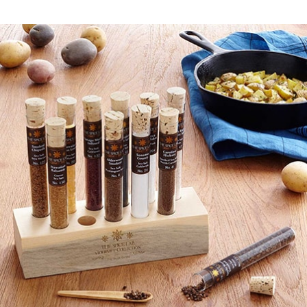
Contingência Sintetizada e
Informada por Entrevista.
Módulo 3: Precursores e co-
ocorrentes
Como identificar e utilizar
comportamentos precursores
para uma avaliação mais segura.
Módulo 4: Sintetizando -
antecedentes, respostas e
consequências
A lógica por trás da criação de
contingências sintetizadas que
refletem o ambiente natural.
Módulo 5: Entrevista
Passo a passo para conduzir a
entrevista semiestruturada que
informa toda a análise.