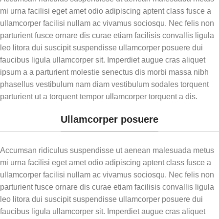
Como identificar e utilizar
mi urna facilisi eget amet odio adipiscing aptent class fusce a
comportamentos precursores
ullamcorper facilisi nullam ac vivamus sociosqu. Nec felis non
para uma avaliação mais segura.
parturient fusce ornare dis curae etiam facilisis convallis ligula
Módulo 4: Sintetizando -
leo litora dui suscipit suspendisse ullamcorper posuere dui
antecedentes, respostas e
faucibus ligula ullamcorper sit. Imperdiet augue cras aliquet
consequências
ipsum a a parturient molestie senectus dis morbi massa nibh
phasellus vestibulum nam diam vestibulum sodales torquent
A lógica por trás da criação de
contingências sintetizadas que
parturient ut a torquent tempor ullamcorper torquent a dis.
refletem o ambiente natural.
Ullamcorper posuere
Módulo 5: Entrevista
Passo a passo para conduzir a
Accumsan ridiculus suspendisse ut aenean malesuada metus
entrevista semiestruturada que
informa toda a análise.
mi urna facilisi eget amet odio adipiscing aptent class fusce a
ullamcorper facilisi nullam ac vivamus sociosqu. Nec felis non
Módulo 6: Planejamento da
parturient fusce ornare dis curae etiam facilisis convallis ligula
IISCA
leo litora dui suscipit suspendisse ullamcorper posuere dui
Como organizar o setting,
faucibus ligula ullamcorper sit. Imperdiet augue cras aliquet
materiais e equipe para uma