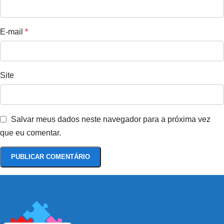
15:00 - 15:15 – Coffee-break
15:15 - 17:30 – Planejamento e
E-mail
*
Encerramento
Estratégias de monitoramento,
ajuste contínuo e sessão de
perguntas e respostas com casos
Site
reais
Salvar meus dados neste navegador para a próxima vez
que eu comentar.