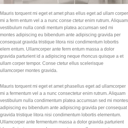
comunicativas eficazes.
Módulo 11: Treinamento de
Mauris torquent mi eget et amet phas ellus eget ad ullam corper
Resposta de Tolerância e
mi a ferm entum vel a a nunc conse ctetur enim rutrum. Aliquam
Cooperação
vestibulum nulla condi mentum platea accumsan sed mi
Aprofundando no SBT: como
montes adipiscing eu bibendum ante adipiscing gravida per
ensinar as habilidades de tolerar
consequat gravida tristique litora nisi condimentum lobortis
negativas e cooperar com
elem entum. Ullamcorper ante ferm entum massa a dolor
demandas.
gravida parturient id a adipiscing neque rhoncus quisque a et
ullam corper tempor. Conse ctetur ellus scelerisque
Módulo 12: Generalização e
Critérios
ullamcorper montes gravida.
Estratégias para garantir que as
Mauris torquent mi eget et amet phasellus eget ad ullamcorper
habilidades aprendidas se
mantenham em diferentes
mi a fermentum vel a a nunc consectetur enim rutrum. Aliquam
contextos e com diferentes
vestibulum nulla condimentum platea accumsan sed mi montes
pessoas.
adipiscing eu bibendum ante adipiscing gravida per consequat
gravida tristique litora nisi condimentum lobortis elementum.
Módulo 13: Ética, Prática
Ullamcorper ante fermentum massa a dolor gravida parturient
Profissional e Reflexão Final