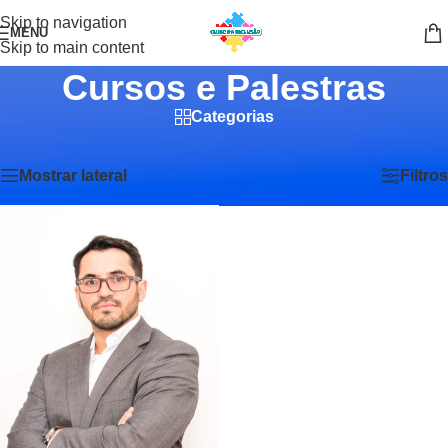
Skip to navigation
MENU
Skip to main content
Cursos e Palestras
Categorias
Início
/
Cursos e Palestras
Exibindo um único resultado
Mostrar lateral
Filtros