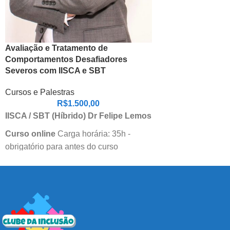
Avaliação e Tratamento de
Comportamentos Desafiadores
Severos com IISCA e SBT
Cursos e Palestras
R$
1.500,00
IISCA / SBT (Híbrido) Dr Felipe Lemos
Curso online
Carga horária: 35h -
obrigatório para antes do curso
presencial
Módulo 1:
Comportamentos-problema e Análise
Funcional
Introdução aos conceitos fundamentais
e a evolução da análise funcional.