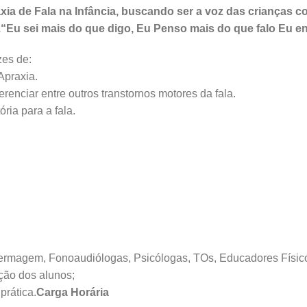
a de Fala na Infância, buscando ser a voz das crianças c
.
“Eu sei mais do que digo,
Eu Penso mais do que falo
Eu en
zes de:
Apraxia.
erenciar entre outros transtornos motores da fala.
ria para a fala.
fermagem, Fonoaudiólogas, Psicólogas, TOs, Educadores Físicos
ação dos alunos;
prática.
Carga Horária